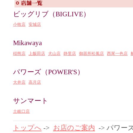
ビッグリブ（BIGLIVE）
小牧店
安城店
Mikawaya
稲熊店
上飯田店
犬山店
静里店
御器所松風店
西尾一色店
パワーズ（POWER'S）
大井店
高月店
サンマート
土岐口店
トップへ
->
お店のご案内
-> パワーズ