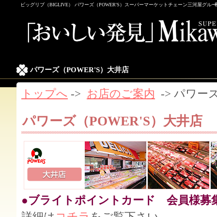
ビッグリブ（BIGLIVE） パワーズ（POWER'S）スーパーマーケットチェーン三河屋グル
パワーズ（POWER'S）大井店
トップへ
->
お店のご案内
-> パワーズ
パワーズ（POWER'S）大井店
●ブライトポイントカード 会員様募
詳細は
コチラ
をご覧下さい。